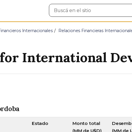
Buscar
en
el
sitio
nancieros Internacionales
Relaciones Financieras Internacionale
for International D
órdoba
Estado
Monto total
Desemb
(MM de U$D)
(MM de 