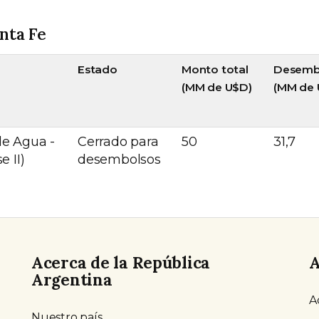
nta Fe
Estado
Monto total
Desemb
(MM de U$D)
(MM de 
de Agua -
Cerrado para
50
31,7
e II)
desembolsos
Acerca de la República
A
Argentina
A
Nuestro país