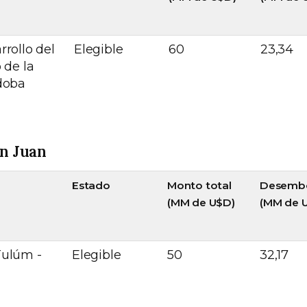
rollo del
Elegible
60
23,34
 de la
doba
an Juan
Estado
Monto total
Desemb
(MM de U$D)
(MM de 
Tulúm -
Elegible
50
32,17