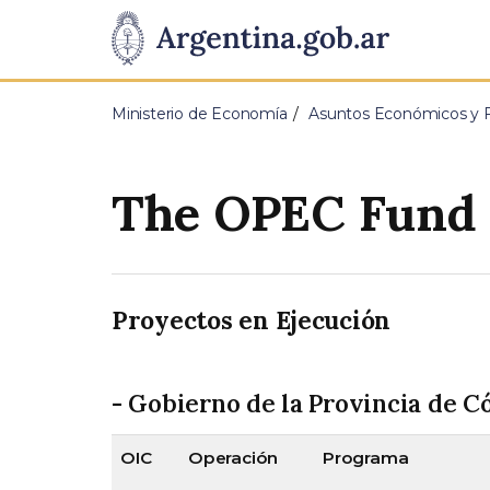
Pasar al contenido principal
Presidencia
de
Ministerio de Economía
Asuntos Económicos y Fi
la
Nación
The OPEC Fund 
Proyectos en Ejecución
- Gobierno de la Provincia de C
OIC
Operación
Programa