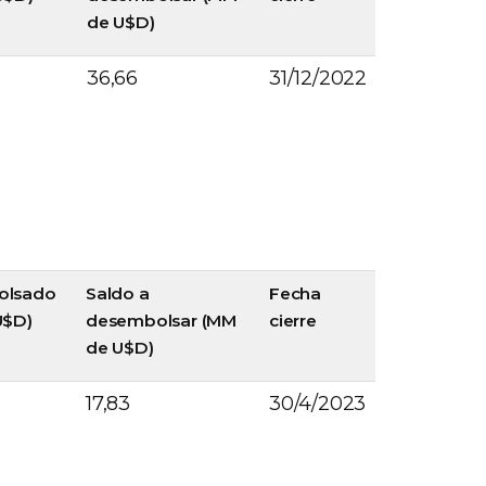
de U$D)
36,66
31/12/2022
olsado
Saldo a
Fecha
U$D)
desembolsar (MM
cierre
de U$D)
17,83
30/4/2023