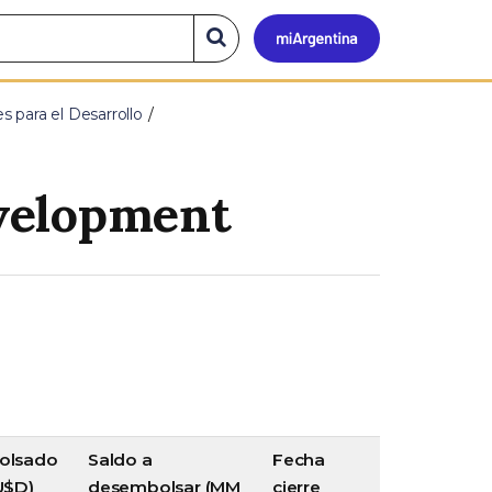
Mi
Buscar
en
el
Argen
sitio
s para el Desarrollo
evelopment
olsado
Saldo a
Fecha
U$D)
desembolsar (MM
cierre