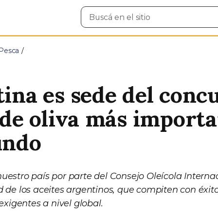
Buscar
en
el
sitio
 Pesca
ina es sede del conc
 de oliva más import
undo
uestro país por parte del Consejo Oleícola Internac
d de los aceites argentinos, que compiten con éxito
igentes a nivel global.