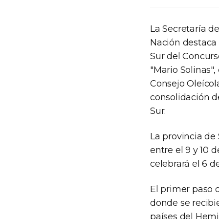
La Secretaría d
Nación destaca q
Sur del Concurso
"Mario Solinas"
Consejo Oleícol
consolidación de
Sur.
La provincia de 
entre el 9 y 10
celebrará el 6 
El primer paso d
donde se recibi
países del Hemis