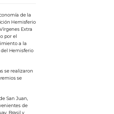
Economía de la
ición Hemisferio
 Vírgenes Extra
o por el
imiento a la
 del Hemisferio
s se realizaron
premios se
 de San Juan,
ovenientes de
ay, Brasil y