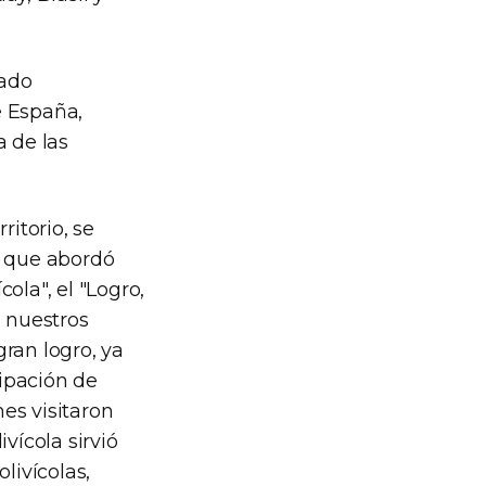
rado
e España,
a de las
ritorio, se
o que abordó
ola", el "Logro,
e nuestros
ran logro, ya
ipación de
es visitaron
vícola sirvió
livícolas,