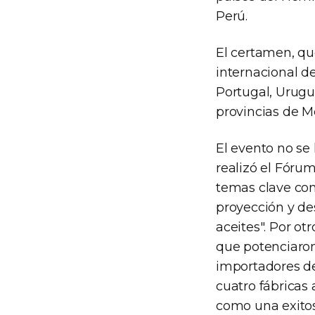
Perú.
El certamen, qu
internacional d
Portugal, Urugua
provincias de M
El evento no se 
realizó el Fóru
temas clave como
proyección y des
aceites". Por ot
que potenciaron
importadores de
cuatro fábricas 
como una exitosa