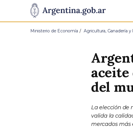
Pasar al contenido principal
Presidencia
de
Ministerio de Economía
Agricultura, Ganadería y
la
Nación
Argent
aceite
del m
La elección de n
valida la calida
mercados más ex