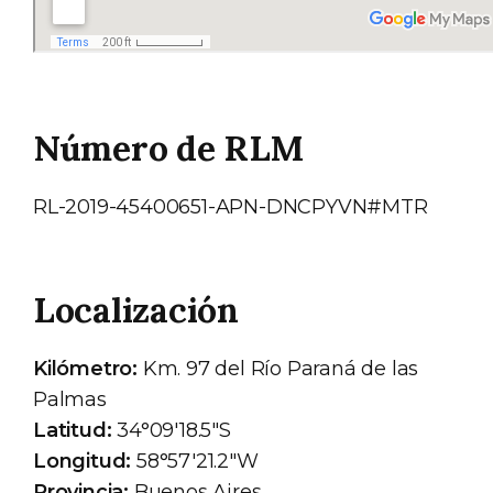
Número de RLM
RL-2019-45400651-APN-DNCPYVN#MTR
Localización
Kilómetro:
Km. 97 del Río Paraná de las
Palmas
Latitud:
34°09'18.5"S
Longitud:
58°57'21.2"W
Provincia:
Buenos Aires