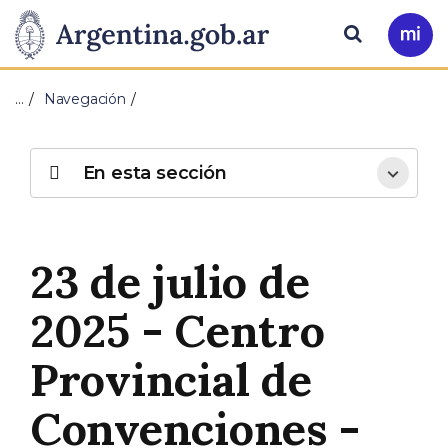
Pasar al contenido principal
Presidencia
Buscar
Ir
a
de
Mi
…
Navegación
Arg
la
Nación
En esta sección
23 de julio de
2025 - Centro
Provincial de
Convenciones -