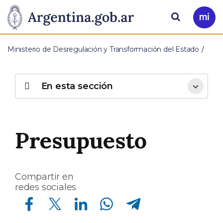
Pasar al contenido principal
Presidencia
Buscar
Ir
a
de
Mi
Ministerio de Desregulación y Transformación del Estado
Arg
la
Nación
En esta sección
Presupuesto
Compartir en
redes sociales
Compartir en Facebook
Compartir en Twitter
Compartir en Linkedin
Compartir en Whatsapp
Compartir en Telegram