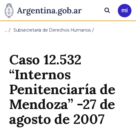
Pasar al contenido principal
Presidencia
Buscar
Ir
a
de
Mi
…
Subsecretaría de Derechos Humanos
Arg
la
Nación
Caso 12.532
“Internos
Penitenciaría de
Mendoza” -27 de
agosto de 2007