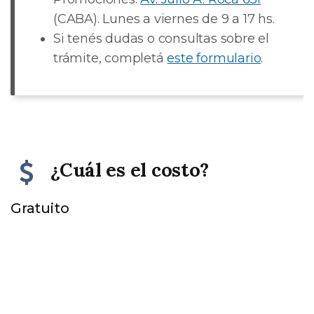
(CABA). Lunes a viernes de 9 a 17 hs.
Si tenés dudas o consultas sobre el
trámite, completá
este formulario
.
¿Cuál es el costo?
Gratuito
Descargas