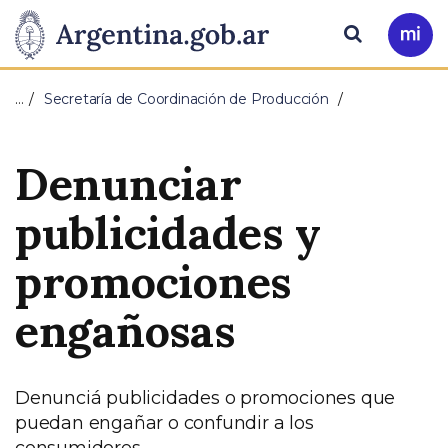
Pasar al contenido principal
Presidencia
Buscar
Ir
a
de
Mi
…
Secretaría de Coordinación de Producción
Arg
la
Denunciar
Nación
publicidades y
promociones
engañosas
Denunciá publicidades o promociones que
puedan engañar o confundir a los