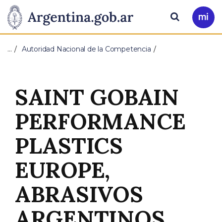
Pasar al contenido principal
Presidencia
Buscar
Ir
a
de
Mi
…
Autoridad Nacional de la Competencia
Arg
la
Nación
SAINT GOBAIN
PERFORMANCE
PLASTICS
EUROPE,
ABRASIVOS
ARGENTINOS