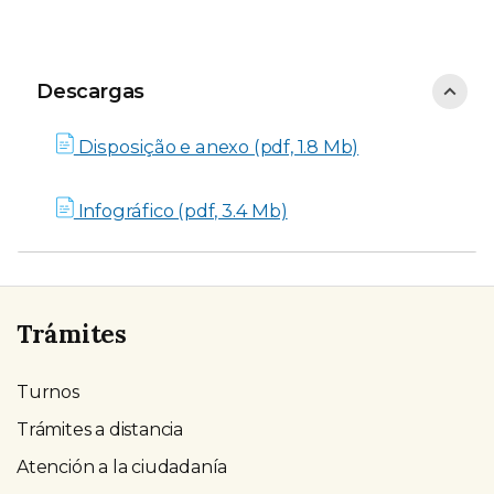
Descargas
Descargas
Disposição e anexo (pdf, 1.8 Mb)
Infográfico (pdf, 3.4 Mb)
Trámites
Turnos
Trámites a distancia
Atención a la ciudadanía