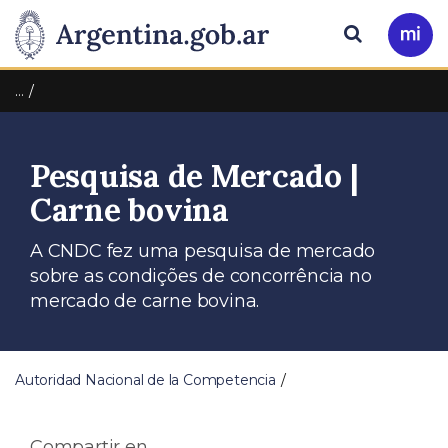
Pasar al contenido principal
Presidencia
Buscar
Ir
a
de
Mi
…
Arg
la
Pesquisa de Mercado |
Nación
Carne bovina
A CNDC fez uma pesquisa de mercado
sobre as condições de concorrência no
mercado de carne bovina.
Autoridad Nacional de la Competencia
Compartir en