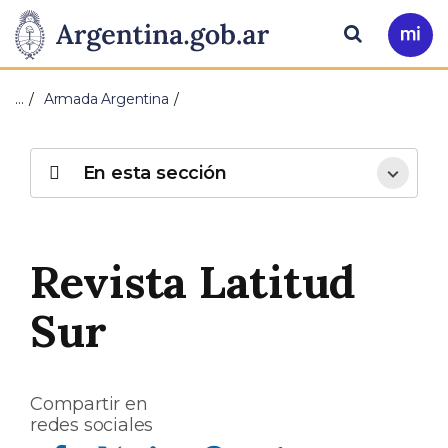
Pasar al contenido principal
Presidencia
Buscar
Ir
a
de
Mi
…
Armada Argentina
Arg
la
Nación
En esta sección
Revista Latitud
Sur
Compartir en
redes sociales
Compartir en Facebook
Compartir en Twitter
Compartir en Linkedin
Compartir en Whatsapp
Compartir en Telegram