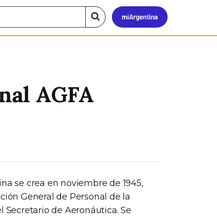
Mi
Buscar
en
el
Argen
sitio
onal AGFA
ina se crea en noviembre de 1945,
cción General de Personal de la
l Secretario de Aeronáutica. Se