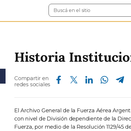
Buscar
en
el
sitio
Historia Instituci
Compartir en Facebook
Compartir en Twitter
Compartir en Linkedin
Compartir en Whatsapp
Compartir en Telegram
Compartir en
redes sociales
El Archivo General de la Fuerza Aérea Argent
con nivel de División dependiente de la Dire
Fuerza, por medio de la Resolución 1129/45 de