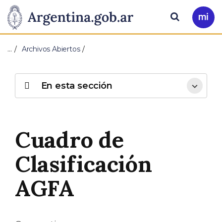
Pasar al contenido principal
Presidencia
Buscar
Ir
a
de
Mi
…
Archivos Abiertos
Arg
la
Nación
En esta sección
Cuadro de
Clasificación
AGFA