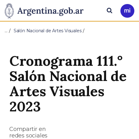
Pasar al contenido principal
Presidencia
Buscar
Ir
a
de
Mi
…
Salón Nacional de Artes Visuales
Arg
la
Nación
Cronograma 111.°
Salón Nacional de
Artes Visuales
2023
Compartir en
redes sociales