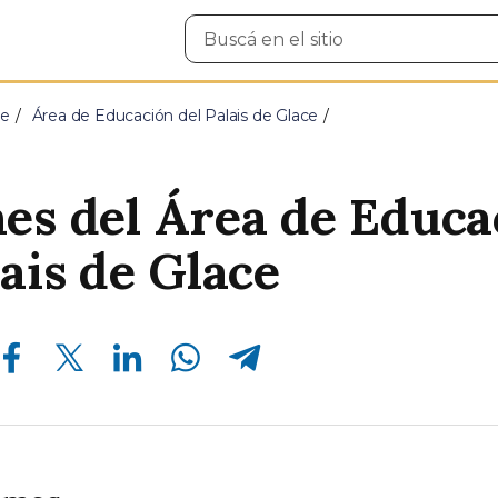
Buscar
en
el
sitio
ce
Área de Educación del Palais de Glace
es del Área de Educa
lais de Glace
Compartir en Facebook
Compartir en Twitter
Compartir en Linkedin
Compartir en Whatsapp
Compartir en Telegram