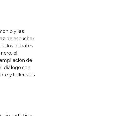
monio y las
paz de escuchar
 a los debates
nero, el
 ampliación de
l diálogo con
te y talleristas
uajes artísticos