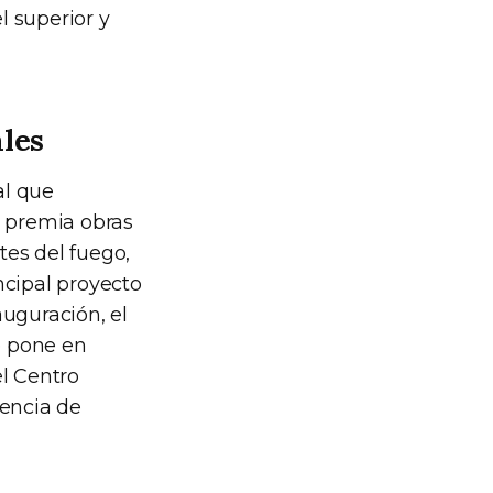
l superior y
ales
al que
y premia obras
rtes del fuego,
incipal proyecto
auguración, el
e pone en
el Centro
rencia de