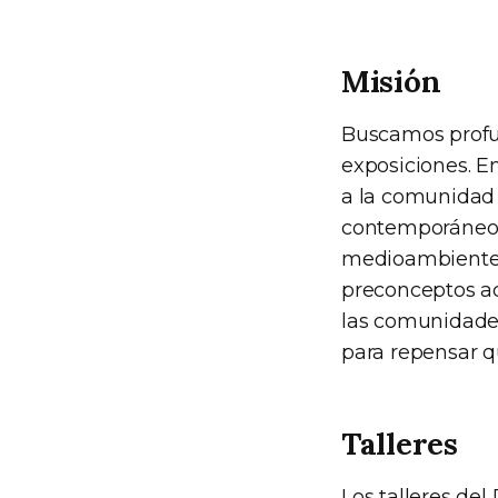
Misión
Buscamos profund
exposiciones. E
a la comunidad 
contemporáneos
medioambiente, 
preconceptos ac
las comunidades 
para repensar q
Talleres
Los talleres del