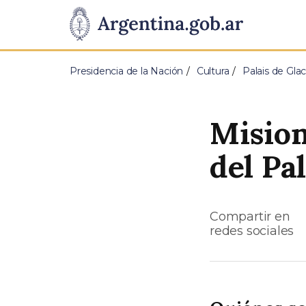
Pasar al contenido principal
Presidencia
de
Presidencia de la Nación
Cultura
Palais de Gla
la
Nación
Mision
del Pa
Compartir en
redes sociales