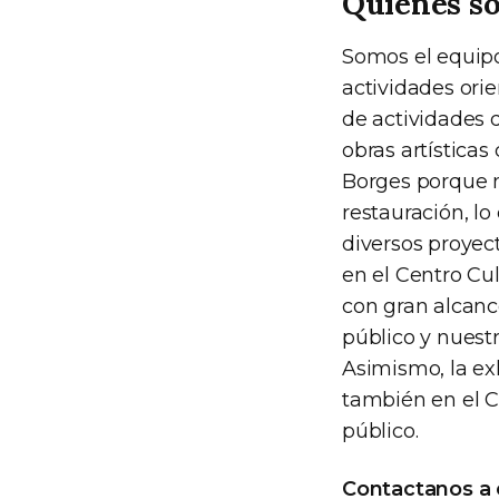
Quiénes s
Somos el equipo
actividades ori
de actividades 
obras artística
Borges porque n
restauración, lo
diversos proyec
en el Centro Cu
con gran alcance
público y nuestr
Asimismo, la exh
también en el C
público.
Contactanos a