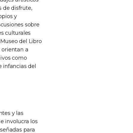
 de disfrute,
opios y
scusiones sobre
s culturales
 Museo del Libro
 orientan a
ctivos como
e infancias del
ntes y las
e involucra los
diseñadas para