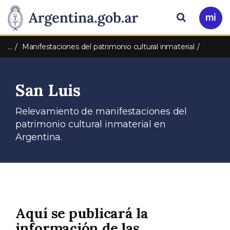
Pasar al contenido principal
Presidencia
Buscar
Ir
a
de
Mi
…
Manifestaciones del patrimonio cultural inmaterial
Arg
la
San Luis
Nación
Relevamiento de manifestaciones del
patrimonio cultural inmaterial en
Argentina.
Aquí se publicará la
información de las