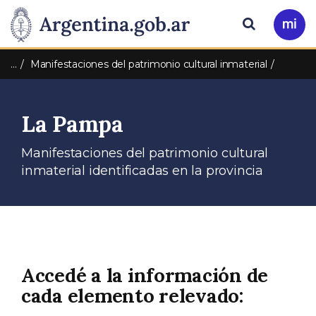
Pasar al contenido principal
Presidencia
Buscar
Ir
a
de
Mi
…
Manifestaciones del patrimonio cultural inmaterial
Arg
la
La Pampa
Nación
Manifestaciones del patrimonio cultural
inmaterial identificadas en la provincia
Accedé a la información de
cada elemento relevado: