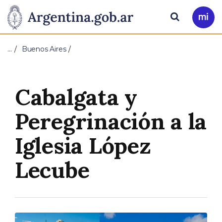
Pasar al contenido principal
Presidencia
Buscar
Ir
a
de
Mi
…
Buenos Aires
Arg
la
Nación
Cabalgata y
Peregrinación a la
Iglesia López
Lecube