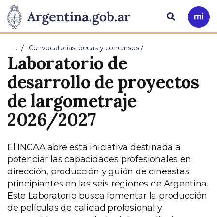
Pasar al contenido principal
Presidencia
Buscar
Ir
a
de
Mi
…
Convocatorias, becas y concursos
Arg
Laboratorio de
la
desarrollo de proyectos
Nación
de largometraje
2026/2027
El INCAA abre esta iniciativa destinada a
potenciar las capacidades profesionales en
dirección, producción y guión de cineastas
principiantes en las seis regiones de Argentina.
Este Laboratorio busca fomentar la producción
de películas de calidad profesional y