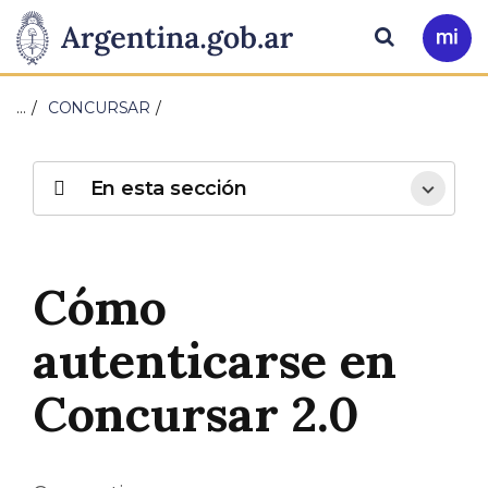
Pasar al contenido principal
Presidencia
Buscar
Ir
a
de
Mi
…
CONCURSAR
Arg
la
Nación
En esta sección
Cómo
autenticarse en
Concursar 2.0