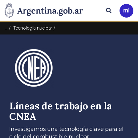
Pasar al contenido principal
Presidencia
Buscar
Ir
a
de
Mi
…
Tecnología nuclear
Arg
la
Nación
Líneas de trabajo en la
CNEA
Investigamos una tecnología clave para el
ciclo del combustible nuclear.