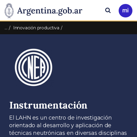
Pasar al contenido principal
Presidencia
Buscar
Ir
a
de
Mi
…
Innovación productiva
Arg
la
Nación
Instrumentación
El LAHN es un centro de investigación
orientado al desarrollo y aplicación de
técnicas neutrónicas en diversas disciplinas