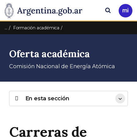
Pasar al contenido principal
Presidencia
Buscar
Ir
a
de
Mi
…
Formación académica
Arg
la
Oferta académica
Nación
Comisión Nacional de Energía Atómica
En esta sección
Carreras de