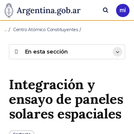
Pasar al contenido principal
Presidencia
Buscar
Ir
a
de
Mi
…
Centro Atómico Constituyentes
Arg
la
Nación
En esta sección
Integración y
ensayo de paneles
solares espaciales