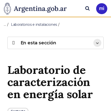
Pasar al contenido principal
Presidencia
Buscar
Ir
a
de
Mi
…
Laboratorios e instalaciones
Arg
la
Nación
En esta sección
Laboratorio de
caracterización
en energía solar