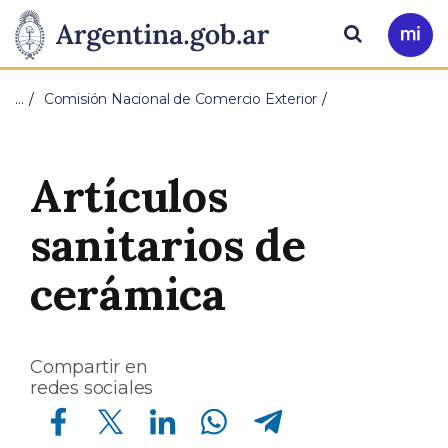
Pasar al contenido principal
Presidencia
Buscar
Ir
a
de
Mi
…
Comisión Nacional de Comercio Exterior
Arg
la
Nación
Artículos
sanitarios de
cerámica
Compartir en
redes sociales
Compartir en Facebook
Compartir en Twitter
Compartir en Linkedin
Compartir en Whatsapp
Compartir en Telegram