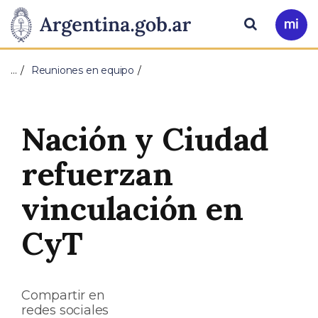
Pasar al contenido principal
Presidencia
Buscar
Ir
a
de
Mi
…
Reuniones en equipo
Arg
la
Nación
Nación y Ciudad
refuerzan
vinculación en
CyT
Compartir en
redes sociales