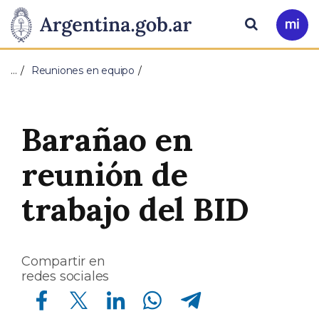
Pasar al contenido principal
Presidencia
Buscar
Ir
a
de
Mi
…
Reuniones en equipo
Arg
la
Nación
Barañao en
reunión de
trabajo del BID
Compartir en
redes sociales
Compartir en Facebook
Compartir en Twitter
Compartir en Linkedin
Compartir en Whatsapp
Compartir en Telegram