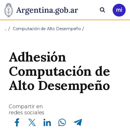
Pasar al contenido principal
Presidencia
Buscar
Ir
a
de
Mi
…
Computación de Alto Desempeño
Arg
la
Nación
Adhesión
Computación de
Alto Desempeño
Compartir en
redes sociales
Compartir en Facebook
Compartir en Twitter
Compartir en Linkedin
Compartir en Whatsapp
Compartir en Telegram