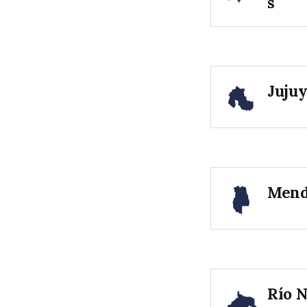
s
Juju
Mend
Río 