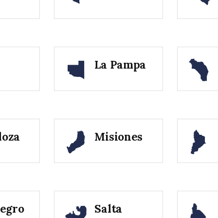
y
La Pampa
oza
Misiones
Negro
Salta