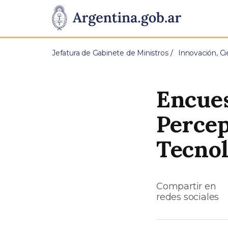
Pasar al contenido principal
Presidencia
de
Jefatura de Gabinete de Ministros
Innovación, Ci
la
Nación
Encues
Percep
Tecnol
Compartir en
redes sociales