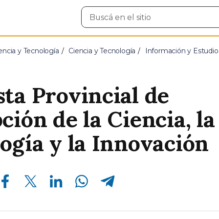
Buscar
en
el
sitio
encia y Tecnología
Ciencia y Tecnología
Información y Estudio
ta Provincial de
ción de la Ciencia, la
ogía y la Innovación
Compartir en Facebook
Compartir en Twitter
Compartir en Linkedin
Compartir en Whatsapp
Compartir en Telegram