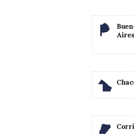
Buen
Aire
Chac
Corr