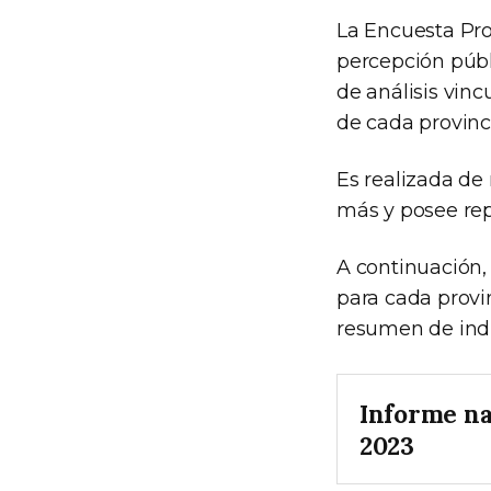
La Encuesta Prov
percepción públ
de análisis vin
de cada provinci
Es realizada de 
más y posee repr
A continuación,
para cada provin
resumen de indi
Informe na
2023