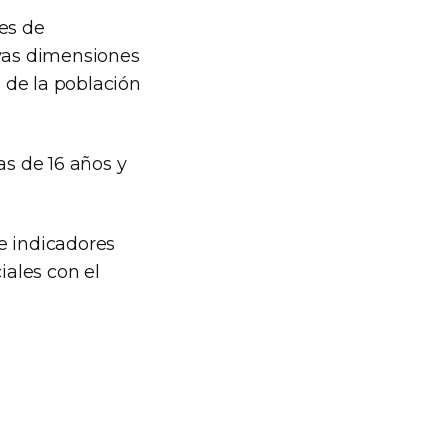
les de
evas dimensiones
 de la población
as de 16 años y
e indicadores
iales con el