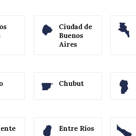
os
Ciudad de
s
Buenos
Aires
o
Chubut
iente
Entre Ríos