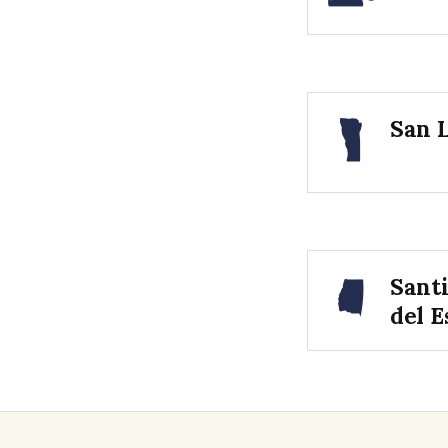
San L
Sant
del E