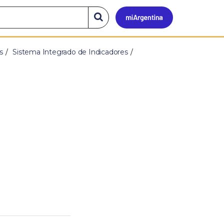
Mi
Buscar
en
el
Argen
sitio
s
Sistema Integrado de Indicadores