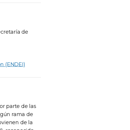
cretaría de
ón (ENDEI)
or parte de las
según rama de
rovienen de la