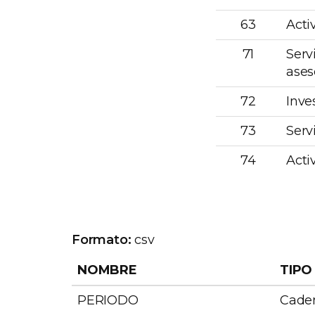
63
Acti
71
Serv
ases
72
Inve
73
Serv
74
Acti
Formato:
csv
NOMBRE
TIPO
PERIODO
Caden