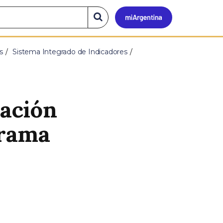
Mi
Buscar
en
el
Argen
sitio
s
Sistema Integrado de Indicadores
vación
 rama