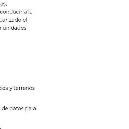
as,
 conducir a la
lcanzado el
en unidades
ios y terrenos
 de datos para
n