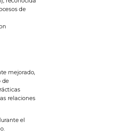
), reconocida
rocesos de
son
nte mejorado,
o de
rácticas
las relaciones
urante el
o.