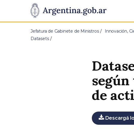
Pasar al contenido principal
Presidencia
de
Jefatura de Gabinete de Ministros
Innovación, Ci
la
Datasets
Nación
Datase
según 
de act
Descargá lo