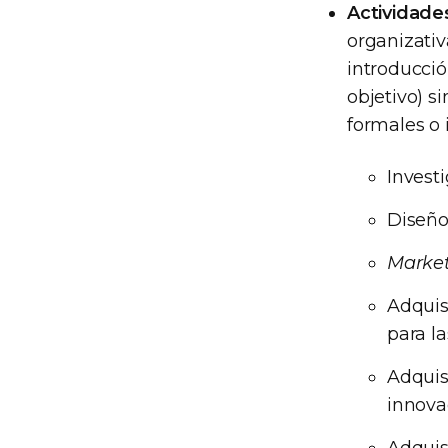
Actividade
organizativ
introducci
objetivo) s
formales o 
Investi
Diseño,
Marke
Adquis
para l
Adquis
innova
Adquis