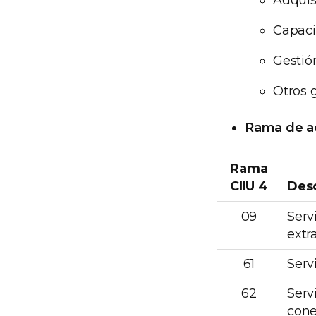
Capaci
Gestió
Otros 
Rama de ac
Rama
CIIU 4
Des
09
Serv
extr
61
Serv
62
Serv
con