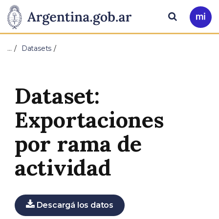
Pasar al contenido principal
Presidencia
Buscar
Ir
a
de
Mi
…
Datasets
Arg
la
Nación
Dataset:
Exportaciones
por rama de
actividad
Descargá los datos