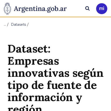
Pasar al contenido principal
Presidencia
Buscar
Ir
a
de
Mi
…
Datasets
Arg
la
Nación
Dataset:
Empresas
innovativas según
tipo de fuente de
información y
región