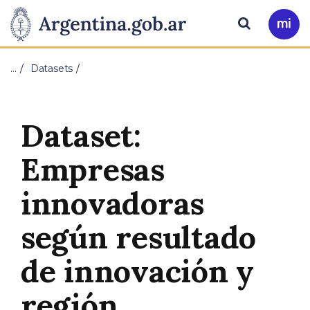
Pasar al contenido principal
Presidencia
Buscar
Ir
a
de
Mi
…
Datasets
Arg
la
Nación
Dataset:
Empresas
innovadoras
según resultado
de innovación y
región