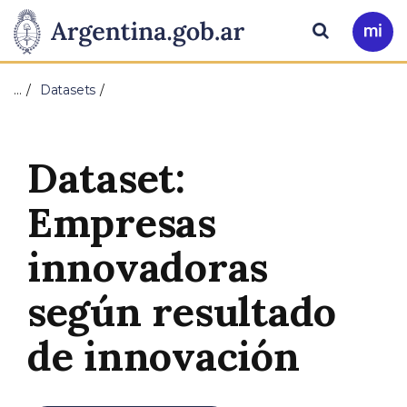
Pasar al contenido principal
Presidencia
Buscar
Ir
a
de
Mi
…
Datasets
Arg
la
Nación
Dataset:
Empresas
innovadoras
según resultado
de innovación