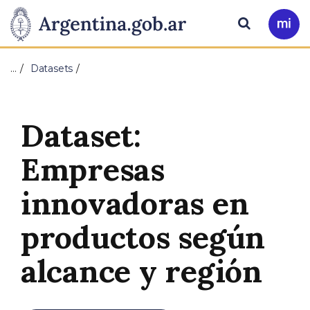
Pasar al contenido principal
Presidencia
Buscar
Ir
a
de
Mi
…
Datasets
Arg
la
Nación
Dataset:
Empresas
innovadoras en
productos según
alcance y región