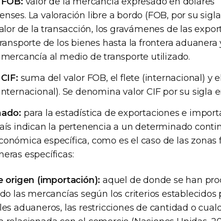
r FOB:
valor de la mercancía expresado en dólares
nses. La valoración libre a bordo (FOB, por su sigla
valor de la transacción, los gravámenes de las expor
transporte de los bienes hasta la frontera aduanera 
 mercancía al medio de transporte utilizado.
 CIF:
suma del valor FOB, el flete (internacional) y 
internacional). Se denomina valor CIF por su sigla e
mado:
para la estadística de exportaciones e importa
aís indican la pertenencia a un determinado contin
onómica específica, como es el caso de las zonas f
eras específicas:
e origen (importación):
aquel de donde se han pro
do las mercancías según los criterios establecidos p
les aduaneros, las restricciones de cantidad o cualq