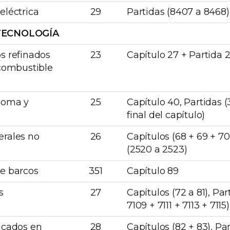
eléctrica
29
Partidas (8407 a 8468)
TECNOLOGÍA
s refinados
23
Capítulo 27 + Partida 
 combustible
goma y
25
Capítulo 40, Partidas (
final del capítulo)
erales no
26
Capítulos (68 + 69 + 70
(2520 a 2523)
e barcos
351
Capítulo 89
s
27
Capítulos (72 a 81), Par
7109 + 7111 + 7113 + 7115)
icados en
28
Capítulos (82 + 83), Pa