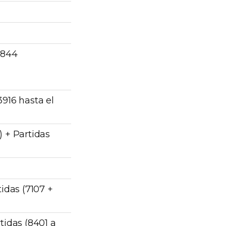
2844
3916 hasta el
) + Partidas
tidas (7107 +
rtidas (8401 a