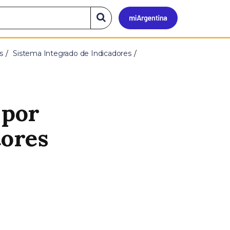
Mi
Buscar
en
el
Argen
sitio
s
Sistema Integrado de Indicadores
 por
tores