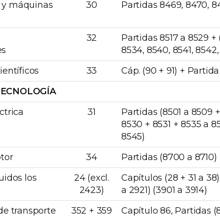
 y máquinas
30
Partidas 8469, 8470, 8
32
Partidas 8517 a 8529 + 
es
8534, 8540, 8541, 8542,
entíficos
33
Cáp. (90 + 91) + Partid
TECNOLOGÍA
ctrica
31
Partidas (8501 a 8509 +
8530 + 8531 + 8535 a 8
8545)
tor
34
Partidas (8700 a 8710)
uidos los
24 (excl.
Capítulos (28 + 31 a 38)
2423)
a 2921) (3901 a 3914)
de transporte
352 + 359
Capítulo 86, Partidas (8