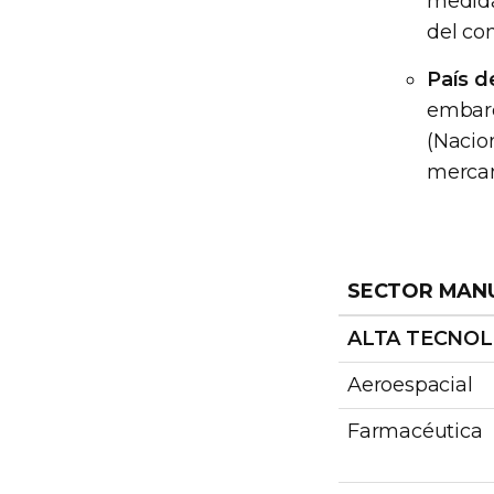
medida
del co
País d
embarq
(Nacio
mercan
SECTOR MAN
ALTA TECNOL
Aeroespacial
Farmacéutica