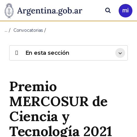
Pasar al contenido principal
Presidencia
Buscar
Ir
a
de
Mi
…
Convocatorias
Arg
la
Nación
En esta sección
Premio
MERCOSUR de
Ciencia y
Tecnología 2021