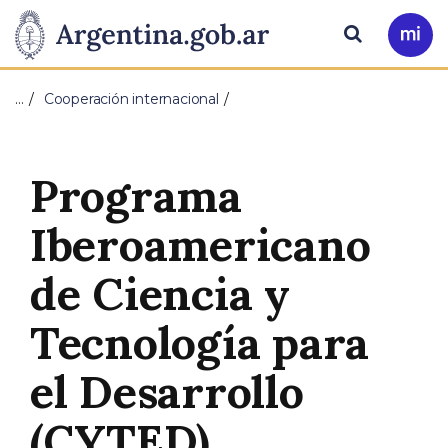
Pasar al contenido principal
Presidencia
Buscar
Ir
a
de
Mi
…
Cooperación internacional
Arg
la
Nación
Programa
Iberoamericano
de Ciencia y
Tecnología para
el Desarrollo
(CYTED)