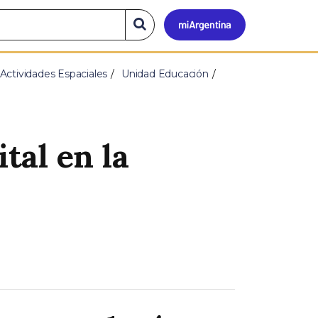
Mi
Buscar
en
el
Argen
sitio
Actividades Espaciales
Unidad Educación
ital en la