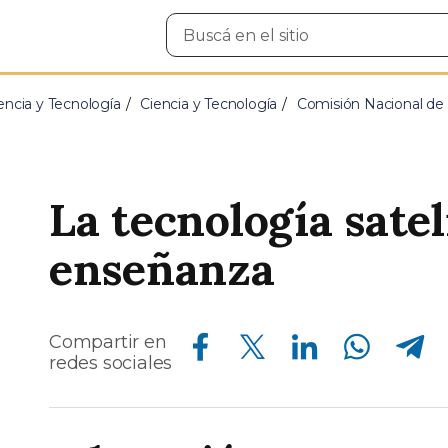
Buscar
en
el
sitio
encia y Tecnología
Ciencia y Tecnología
Comisión Nacional de 
La tecnología satel
enseñanza
Compartir en Facebook
Compartir en Twitter
Compartir en Linkedin
Compartir en Whatsapp
Compartir en Telegram
Compartir en
redes sociales