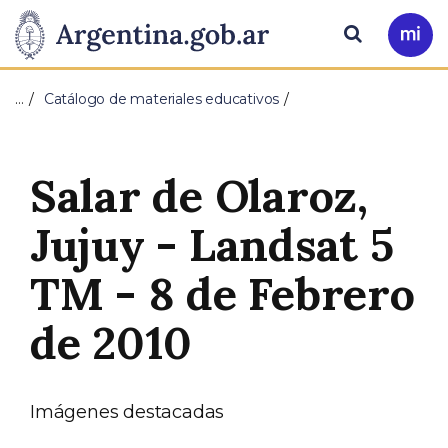
Pasar al contenido principal
Presidencia
Buscar
Ir
a
de
Mi
…
Catálogo de materiales educativos
Arg
la
Nación
Salar de Olaroz,
Jujuy - Landsat 5
TM - 8 de Febrero
de 2010
Imágenes destacadas