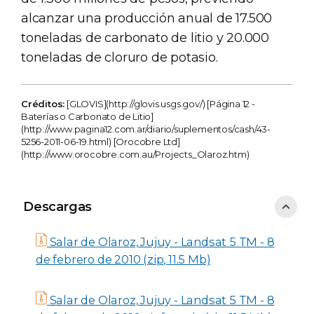
alcanzar una producción anual de 17.500
toneladas de carbonato de litio y 20.000
toneladas de cloruro de potasio.
Créditos:
[GLOVIS](http://glovis.usgs.gov/) [Página 12 -
Baterías o Carbonato de Litio]
(http://www.pagina12.com.ar/diario/suplementos/cash/43-
5256-2011-06-19.html) [Orocobre Ltd]
(http://www.orocobre.com.au/Projects_Olaroz.htm)
Descargas
Descargas
Salar de Olaroz, Jujuy - Landsat 5 TM - 8
de febrero de 2010 (zip, 11.5 Mb)
Salar de Olaroz, Jujuy - Landsat 5 TM - 8