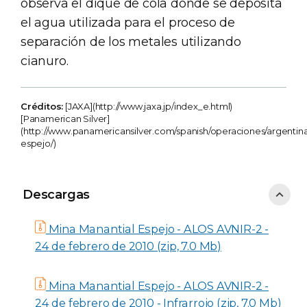
observa el dique de cola donde se deposita
el agua utilizada para el proceso de
separación de los metales utilizando
cianuro.
Créditos:
[JAXA](http://www.jaxa.jp/index_e.html)
[Panamerican Silver]
(http://www.panamericansilver.com/spanish/operaciones/argentina
espejo/)
Descargas
Descargas
Mina Manantial Espejo - ALOS AVNIR-2 -
24 de febrero de 2010 (zip, 7.0 Mb)
Mina Manantial Espejo - ALOS AVNIR-2 -
24 de febrero de 2010 - Infrarrojo (zip, 7.0 Mb)