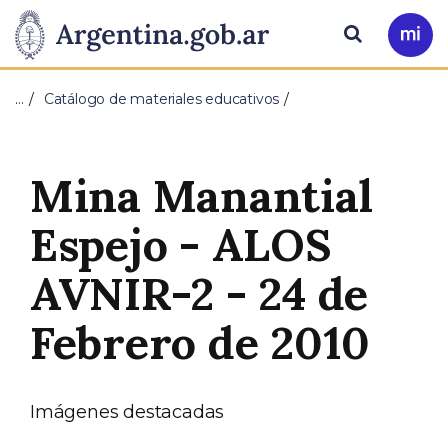
Pasar al contenido principal
Presidencia
Buscar
Ir
a
de
Mi
…
Catálogo de materiales educativos
Arg
la
Nación
Mina Manantial
Espejo - ALOS
AVNIR-2 - 24 de
Febrero de 2010
Imágenes destacadas