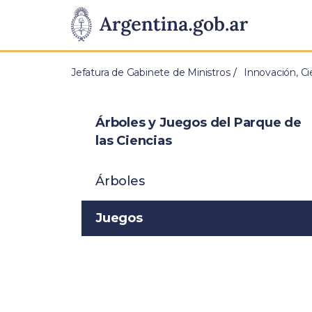
Pasar al contenido principal
Presidencia
de
Jefatura de Gabinete de Ministros
Innovación, Ci
la
Nación
Árboles y Juegos del Parque de
las Ciencias
Árboles
Juegos