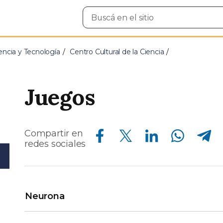
Buscar
en
el
sitio
encia y Tecnología
Centro Cultural de la Ciencia
Juegos
Compartir en Facebook
Compartir en Twitter
Compartir en Linkedin
Compartir en Whatsapp
Compartir en Telegram
Compartir en
redes sociales
Neurona