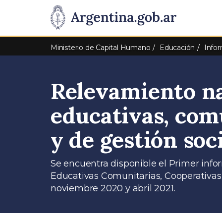
Pasar al contenido principal
Presidencia
de
Ministerio de Capital Humano
Educación
Infor
la
Relevamiento na
Nación
educativas, com
y de gestión soc
Se encuentra disponible el Primer inf
Educativas Comunitarias, Cooperativas 
noviembre 2020 y abril 2021.