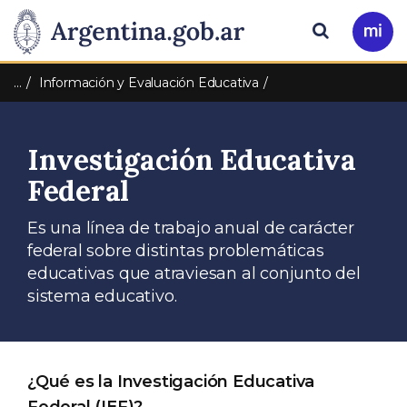
Pasar al contenido principal
Presidencia
Buscar
Ir
a
de
Mi
…
Información y Evaluación Educativa
Arg
la
Investigación Educativa
Nación
Federal
Es una línea de trabajo anual de carácter
federal sobre distintas problemáticas
educativas que atraviesan al conjunto del
sistema educativo.
¿Qué es la Investigación Educativa