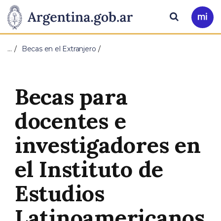
Pasar al contenido principal
Presidencia
Buscar
Ir
a
de
Mi
…
Becas en el Extranjero
Arg
la
Nación
Becas para
docentes e
investigadores en
el Instituto de
Estudios
Latinoamericanos