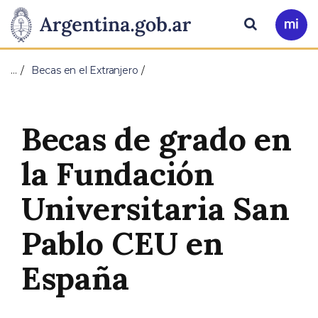
Pasar al contenido principal
Presidencia
Buscar
Ir
a
de
Mi
…
Becas en el Extranjero
Arg
la
Nación
Becas de grado en
la Fundación
Universitaria San
Pablo CEU en
España