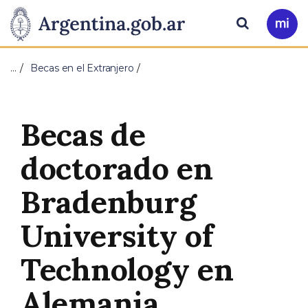
Pasar al contenido principal
Presidencia
Buscar
Ir
a
de
Mi
…
Becas en el Extranjero
Arg
la
Nación
Becas de
doctorado en
Bradenburg
University of
Technology en
Alemania