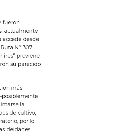
e fueron
os, actualmente
se accede desde
 Ruta Nº 307
nhires” proviene
aron su parecido
ación más
o –posiblemente
timarse la
os de cultivo,
atorio, por lo
las deidades