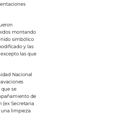
sentaciones
fueron
eunidos montando
enido simbólico
odificado y las
 excepto las que
sidad Nacional
cavaciones
n que se
compañamiento de
 (ex Secretaria
r una limpieza