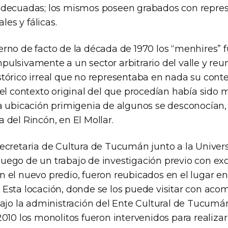
 adecuadas; los mismos poseen grabados con repre
es y fálicas.
erno de facto de la década de 1970 los “menhires” 
pulsivamente a un sector arbitrario del valle y r
stórico irreal que no representaba en nada su cont
 el contexto original del que procedían había sido m
la ubicación primigenia de algunos se desconocían,
 del Rincón, en El Mollar.
Secretaria de Cultura de Tucumán junto a la Univer
uego de un trabajo de investigación previo con ex
n el nuevo predio, fueron reubicados en el lugar e
 Esta locación, donde se los puede visitar con a
bajo la administración del Ente Cultural de Tucumán
2010 los monolitos fueron intervenidos para realiza