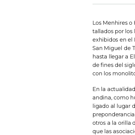
Los Menhires o 
tallados por lo
exhibidos en el 
San Miguel de T
hasta llegar a E
de fines del sig
con los monolit
En la actualida
andina, como hu
ligado al lugar
preponderancia 
otros a la orill
que las asociaci