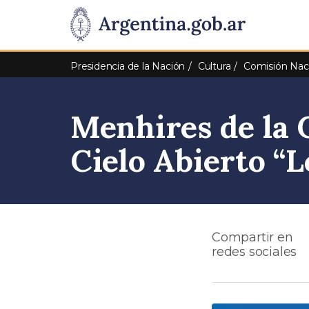
Pasar al contenido principal
Presidencia
de
Presidencia de la Nación
Cultura
Comisión Nac
la
Menhires de la 
Nación
Cielo Abierto “
Compartir en
redes sociales