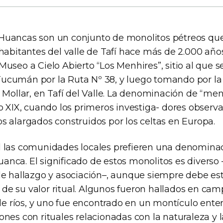
Huancas son un conjunto de monolitos pétreos qu
s habitantes del valle de Tafí hace más de 2.000 añ
Museo a Cielo Abierto “Los Menhires”, sitio al que 
ucumán por la Ruta Nº 38, y luego tomando por la
l Mollar, en Tafí del Valle. La denominación de “me
lo XIX, cuando los primeros investiga- dores observ
os alargados construidos por los celtas en Europa.
d las comunidades locales prefieren una denomin
anca. El significado de estos monolitos es divers
 de hallazgo y asociación–, aunque siempre debe es
de su valor ritual. Algunos fueron hallados en camp
a de ríos, y uno fue encontrado en un montículo enterr
ones con rituales relacionadas con la naturaleza y 