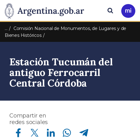
Pasar al contenido principal
Presidencia
Buscar
Ir
a
de
Mi
…
Comisión Nacional de Monumentos, de Lugares y de
Arg
Bienes Históricos
la
Nación
Estación Tucumán del
antiguo Ferrocarril
Central Córdoba
Compartir en
redes sociales
Compartir en Facebook
Compartir en Twitter
Compartir en Linkedin
Compartir en Whatsapp
Compartir en Telegram