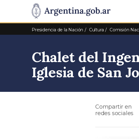
Pasar al contenido principal
Presidencia
de
Presidencia de la Nación
Cultura
Comisión Nac
la
Chalet del Ingen
Nación
Iglesia de San J
Compartir en
redes sociales