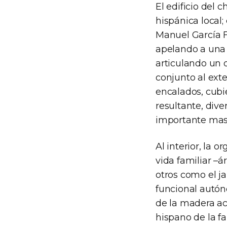
El edificio del 
hispánica local;
Manuel García Fe
apelando a una 
articulando un 
conjunto al exter
encalados, cubie
resultante, dive
importante masa
Al interior, la 
vida familiar –
otros como el j
funcional autón
de la madera ac
hispano de la f