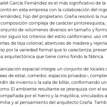
chalet García Fernández es el más significativo de la
 contó en esta empresa con la colaboración del inge
rnández, hijo del propietario. Graña resolvió la nu
composición compleja de carácter pintoresquista, y
conjunto de volúmenes diversos en tamaño y forma
ior siguió los criterios del estilo californiano: uso 
rtas de teja colonial, aberturas de madera y rejerí
rso por la variedad formal que lo caracteriza, prese
 arquitectónica que tiene como fondo la fábrica.
organización espacial integra un conjunto de locales 
áreas de estar, comedor, espacios privados–, comp
ardín de invierno o la sala de billar, conformando 
omo. El ambiente resultante se jerarquiza con el ex
ompañada por el hierro y la mayólica, vinculados 
amilia y al pensamiento del arquitecto Graña. Tamb