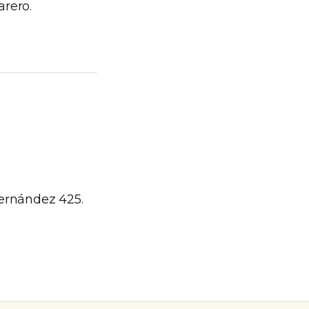
arero.
 Fernández 425.