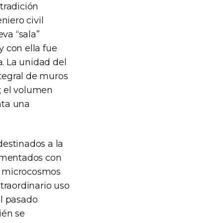
 tradición
niero civil
eva “sala”
 con ella fue
. La unidad del
integral de muros
a; el volumen
nta una
destinados a la
lementados con
un microcosmos
traordinario uso
al pasado
ién se