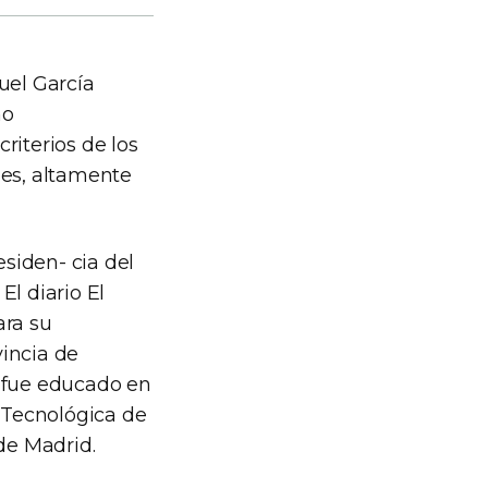
uel García
no
riterios de los
les, altamente
.
esiden- cia del
El diario El
ara su
vincia de
 fue educado en
 Tecnológica de
de Madrid.